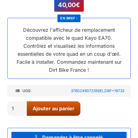
40,00
€
EN BREF :
Découvrez l'afficheur de remplacement
compatible avec le quad Kayo EA70.
Contrôlez et visualisez les informations
essentielles de votre quad en un coup d'œil.
Facile à installer. Commandez maintenant sur
Dirt Bike France !
UGS:
3760249072356EI_DBF+18732
quantité
Ajouter au panier
de
07//
AFFICHEUR
QUAD
Demander à être rappelé