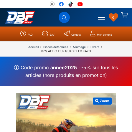
0
FAQ
SAV
Contact
Mon compte
Catégories
Résultats
0
Accueil
Pièces détachées
Allumage
Divers
07// AFFICHEUR QUAD ELEC KAYO
Code promo
annee2025
: -5% sur tous les
articles (hors produits en promotion)
Zoom