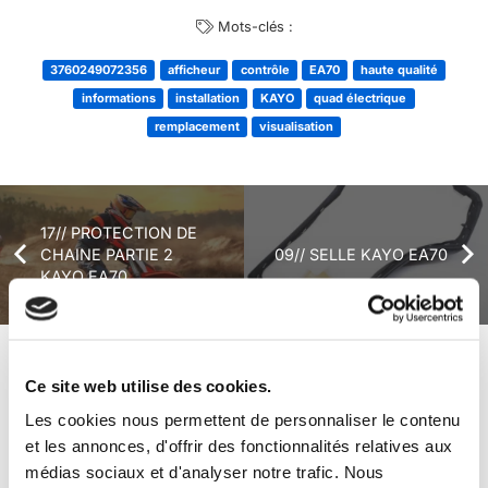
Mots-clés :
3760249072356
afficheur
contrôle
EA70
haute qualité
informations
installation
KAYO
quad électrique
remplacement
visualisation
17// PROTECTION DE
CHAINE PARTIE 2
09// SELLE KAYO EA70
KAYO EA70
+ de produits
Avis
Ce site web utilise des cookies.
Les cookies nous permettent de personnaliser le contenu
et les annonces, d'offrir des fonctionnalités relatives aux
Véhicules complets
médias sociaux et d'analyser notre trafic. Nous