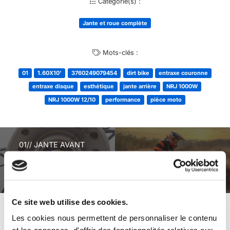
Catégorie(s) :
Jante et roue complète
Mots-clés :
01
1.60X10'
3760249079454
dirt bike
entraxe couronne
entraxe disque
esthétique
jante arrière
NRJ 1000W
NRJ 1000W 12/10
performance
pièce moto
01// JANTE AVANT
1.40X12′ NRJ 1000W
08// PROTECTION
ENTRAXE DISQUE
CHAINE NRJ
8.5CMS
Ce site web utilise des cookies.
Les cookies nous permettent de personnaliser le contenu
+ de produits
Avis