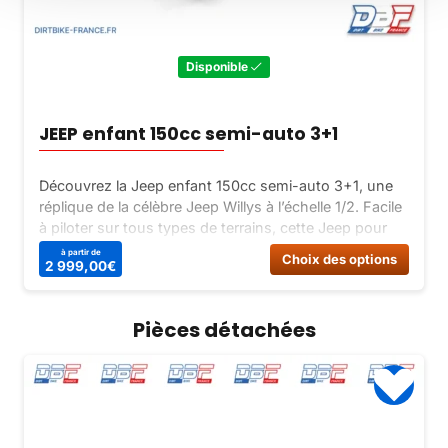
Disponible
JEEP enfant 150cc semi-auto 3+1
Découvrez la Jeep enfant 150cc semi-auto 3+1, une
réplique de la célèbre Jeep Willys à l’échelle 1/2. Facile
à piloter sur tous types de terrains, cette Jeep pour
enfant est complète et bien équipée. Choisissez entre
à partir de
Ce
Choix des options
2 999,00
€
la version 3+1 avec boîte semi-auto ou la version 1+1
produi
avec boîte automatique.
a
Pièces détachées
plusie
variat
Les
option
peuve