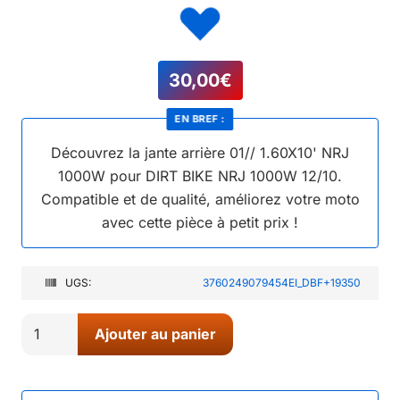
30,00
€
EN BREF :
Découvrez la jante arrière 01// 1.60X10' NRJ
1000W pour DIRT BIKE NRJ 1000W 12/10.
Compatible et de qualité, améliorez votre moto
avec cette pièce à petit prix !
UGS:
3760249079454EI_DBF+19350
quantité
Ajouter au panier
de
01//
JANTE