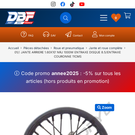
0
FAQ
SAV
Contact
Mon compte
Catégories
Résultats
0
Accueil
Pièces détachées
Roue et pneumatique
Jante et roue complète
01// JANTE ARRIERE 1.60X10′ NRJ 1000W ENTRAXE DISQUE 8.5/ENTRAXE
COURONNE 11CMS
Code promo
annee2025
: -5% sur tous les
articles (hors produits en promotion)
Zoom