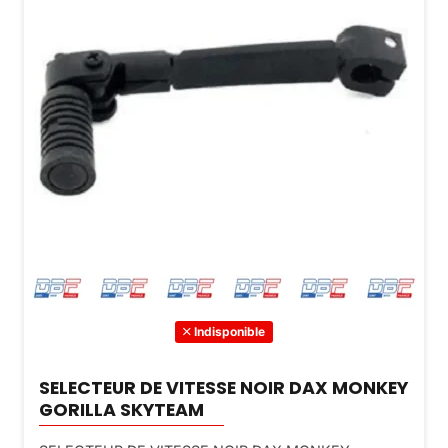
être
choisi
sur
la
page
du
produi
Indisponible
SELECTEUR DE VITESSE NOIR DAX MONKEY
GORILLA SKYTEAM