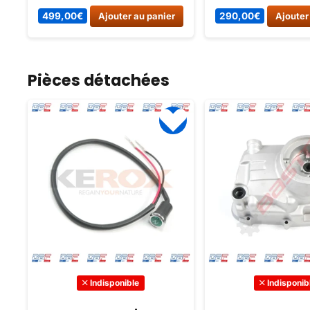
Idéale pour les enfants de 4 à
Vehicules electrique
499,00
€
Ajouter au panier
290,00
€
Ajouter
8 ans, cette moto légère et
maniable est parfaite pour
débuter en toute sécurité.
Pièces détachées
Indisponible
Indisponib