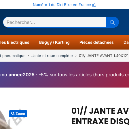
Numéro 1 du Dirt Bike en France
ltats
0
les Électriques
Buggy / Karting
Pièces détachées
Da
t pneumatique
Jante et roue complète
01// JANTE AVANT 1.40X1
omo
annee2025
: -5% sur tous les articles (hors produits 
01// JANTE AV
Zoom
ENTRAXE DIS