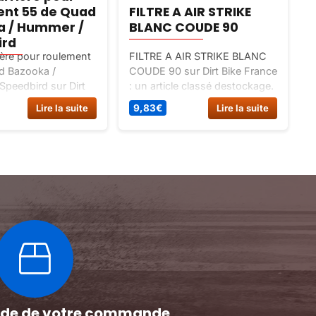
ent 55 de Quad
FILTRE A AIR STRIKE
a / Hummer /
BLANC COUDE 90
ird
ère pour roulement
FILTRE A AIR STRIKE BLANC
P
d Bazooka /
COUDE 90 sur Dirt Bike France
D
peedbird sur Dirt
: un article classé destockage.
B
 : un article classé
p
Lire la suite
9,83
€
Lire la suite
achees / pieces
s
n arriere.
d
pide de votre commande