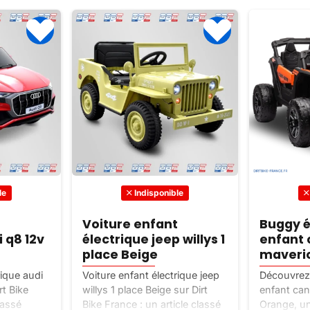
le
Indisponible
t
Voiture enfant
Buggy é
i q8 12v
électrique jeep willys 1
enfant
place Beige
maveri
rique audi
Voiture enfant électrique jeep
Découvrez 
t Bike
willys 1 place Beige sur Dirt
enfant can
lassé
Bike France : un article classé
Orange, un