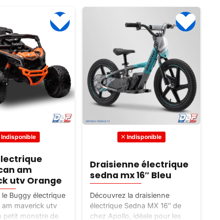
Indisponible
Indisponible
lectrique
Draisienne électrique
 can am
sedna mx 16″ Bleu
e
ck utv Orange
le Buggy électrique
Découvrez la draisienne
V
 am maverick utv
électrique Sedna MX 16″ de
t
 petit monstre de
chez Apollo, idéale pour les
T