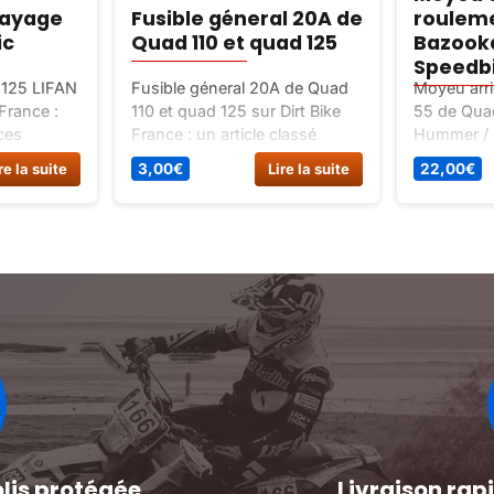
rayage
Fusible géneral 20A de
roulem
ic
Quad 110 et quad 125
Bazook
Speedb
 125 LIFAN
Fusible géneral 20A de Quad
Moyeu arri
 France :
110 et quad 125 sur Dirt Bike
55 de Qua
eces
France : un article classé
Hummer / S
oteur /
Pieces detachees / pieces
Bike France
re la suite
3,00
€
Lire la suite
22,00
€
quad / electricite.
Pieces det
quad / trai
olis protégée
Livraison ra