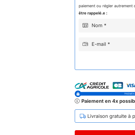
NRJ
paiement ou régler autrement q
1000W
être rappelé.e :
ENTRAXE
Nom *
DISQUE
8.5CMS
E-mail *
Paiement en 4x possib
Livraison gratuite à 