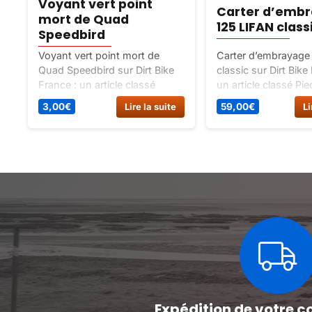
Voyant vert point
Carter d’emb
mort de Quad
125 LIFAN class
Speedbird
Voyant vert point mort de
Carter d’embrayage
Quad Speedbird sur Dirt Bike
classic sur Dirt Bike
France : un article classé
un article classé Pi
Pieces detachees / pieces
detachees / piece m
3,00
€
Lire la suite
59,00
€
Li
quad / guidon / commande.
carter moteur.
Expédition de votre c