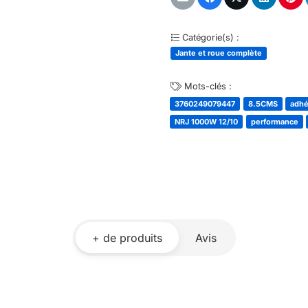
Catégorie(s) :
Jante et roue complète
Mots-clés :
3760249079447
8.5CMS
adh
NRJ 1000W 12/10
performance
+ de produits
Avis