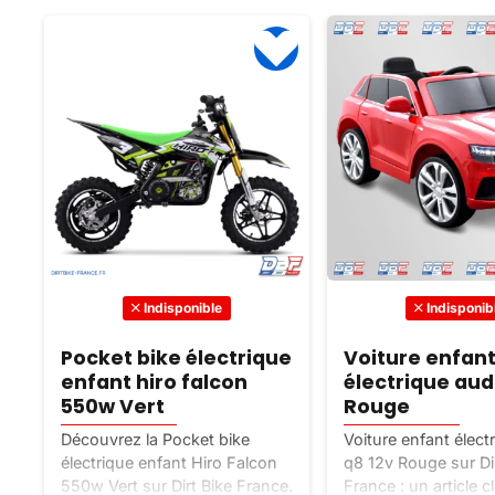
Indisponible
Indisponib
Pocket bike électrique
Voiture enfan
enfant hiro falcon
électrique aud
550w Vert
Rouge
Découvrez la Pocket bike
Voiture enfant élect
électrique enfant Hiro Falcon
q8 12v Rouge sur Dir
550w Vert sur Dirt Bike France.
France : un article c