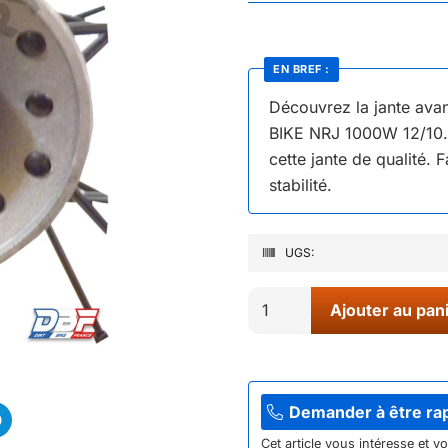
EN BREF :
Découvrez la jante ava
BIKE NRJ 1000W 12/10.
cette jante de qualité. 
stabilité.
UGS:
quantité
Ajouter au pan
de
01//
JANTE
AVANT
Demander à être ra
1.40X12'
Cet article vous intéresse et v