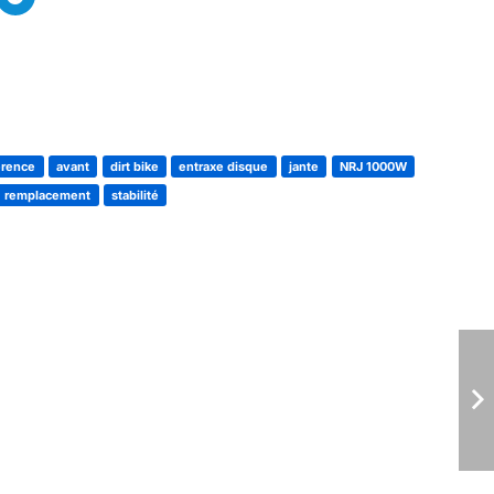
érence
avant
dirt bike
entraxe disque
jante
NRJ 1000W
remplacement
stabilité