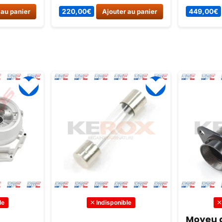
s.
Vehicules electriques.
puissance 
 au panier
220,00
€
Ajouter au panier
449,00
€
passionnés
terrain. R
équipé de
fonctionna
idéal pour
palpitantes
le
Indisponible
Moyeu a