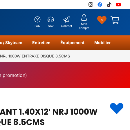
0
Mon
FAQ
SAV
Contact
compte
x / Skyteam
Entretien
Équipement
Mobilier
2′ NRJ 1000W ENTRAXE DISQUE 8.5CMS
en promotion)
ANT 1.40X12′ NRJ 1000W
QUE 8.5CMS