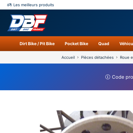
Les meilleurs produits
Catégories
Résu
Dirt Bike / Pit Bike
Pocket Bike
Quad
Véhicu
Accueil
Pièces détachées
Roue e
Code pr